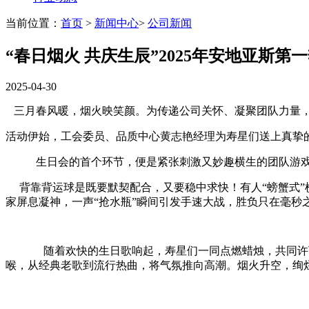
当前位置：
首页
>
新闻中心
>
公司新闻
“春日烟火 共庆生辰”2025年安地亚斯
2025-04-30
三月春风暖，烟火映笑颜。为传递公司关怀、凝聚团队力量，3月
活动伊始，工会委员、品质中心黄志艳经理为寿星们送上真挚
生日会的首个环节，便是紧张刺激又妙趣横生的团队游
背靠背运球是既要默契配合，又要稳中求快！有人“螃蟹式”横
家屏息凝神，一声“抢水瓶”瞬间引发手速大战，胜负只在毫秒
随着欢快的生日歌响起，寿星们一同点燃蜡烛，共同许下
喉，从经典老歌到流行热曲，将气氛推向高潮。烟火升空，绚