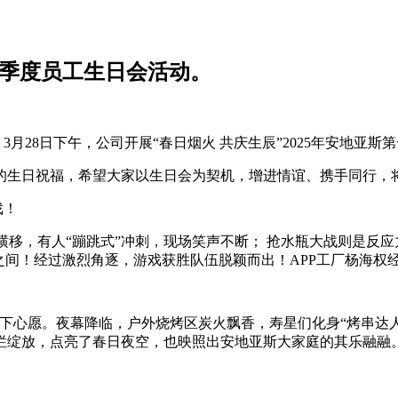
第一季度员工生日会活动。
28日下午，公司开展“春日烟火 共庆生辰”2025年安地亚斯
的生日祝福，希望大家以生日会为契机，增进情谊、携手同行，
戏！
移，有人“蹦跳式”冲刺，现场笑声不断； 抢水瓶大战则是反应力
之间！
经过激烈角逐，游戏获胜队伍脱颖而出！APP工厂杨海权
心愿。夜幕降临，户外烧烤区炭火飘香，寿星们化身“烤串达人
烂绽放，点亮了春日夜空，也映照出安地亚斯大家庭的其乐融融