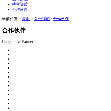
荣誉资质
合作伙伴
当前位置：
首页
>
关于我们
>
合作伙伴
合作伙伴
Cooperative Partner